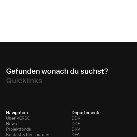
Gefunden wonach du suchst?
Quicklinks
Navigation
Departemente
Über VERSO
DDK
News
DDE
Projektfonds
DKV
Kontakt & Ressourcen
DFA