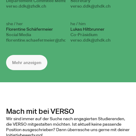
Departement Commitee Member
Secretary
verso.ddk@zhdk.ch
verso.ddk@zhdk.ch
she / her
he / him
Florentine Schäfermeier
Lukas Hiltbrunner
Social Media
Co-Präsidium
florentine.schaefermeier@zhdk.ch
verso.ddk@zhdk.ch
Mehr anzeigen
Mach mit bei VERSO
Wir sind immer auf der Suche nach engagierten Studierenden, 
die VERSO mitgestalten möchten. Ist aktuell keine passende 
Position ausgeschrieben? Dann überrasche uns gerne mit deiner 
Initiativbewerbung!