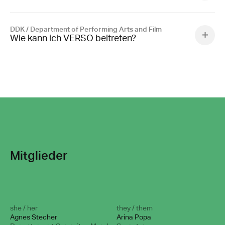
DDK / Department of Performing Arts and Film
Wie kann ich VERSO beitreten?
Mitglieder
she / her
they / them
Agnes Stecher
Arina Popa