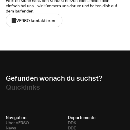
Falls du Mühe hast, den Kontakt herzustellen, melde dich 
einfach bei uns – wir kümmern uns darum und halten dich auf 
dem laufenden.
VERSO kontaktieren
Gefunden wonach du suchst?
Quicklinks
Navigation
Departemente
Über VERSO
DDK
News
DDE