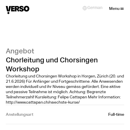
Close
German
Select Language
Menu
Angebot
Chorleitung und Chorsingen
Workshop
Chorleitung und Chorsingen Workshop in Horgen, Zürich (20. und
21.6.2026) Für Anfänger und Fortgeschrittene. Alle Anwesenden
werden individuell und ihr Niveau gemäss gefördert. Eine aktive
und passive Teilnahme ist möglich. Achtung: Begrenzte
Teilnehmerzahl! Kursleitung: Felipe Cattapan Mehr Information:
http://www.cattapan.ch/naechste-kurse/
Anstellungsart
Full-time