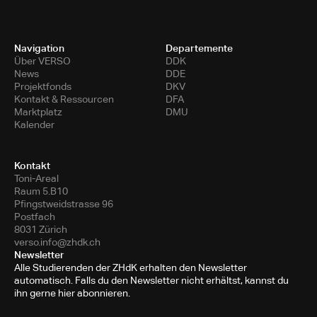
Navigation
Departemente
Über VERSO
DDK
News
DDE
Projektfonds
DKV
Kontakt & Ressourcen
DFA
Marktplatz
DMU
Kalender
Kontakt
Toni-Areal
Raum 5.B10
Pfingstweidstrasse 96
Postfach
8031 Zürich
verso.info@zhdk.ch
Newsletter
Alle Studierenden der ZHdK erhalten den Newsletter
automatisch. Falls du den Newsletter nicht erhältst, kannst du
ihn gerne hier abonnieren.