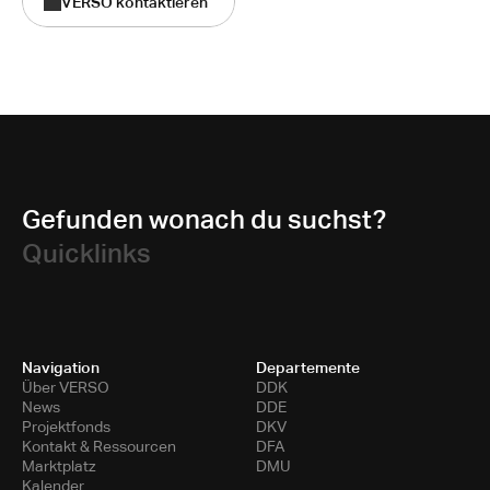
VERSO kontaktieren
Gefunden wonach du suchst?
Quicklinks
Navigation
Departemente
Über VERSO
DDK
News
DDE
Projektfonds
DKV
Kontakt & Ressourcen
DFA
Marktplatz
DMU
Kalender