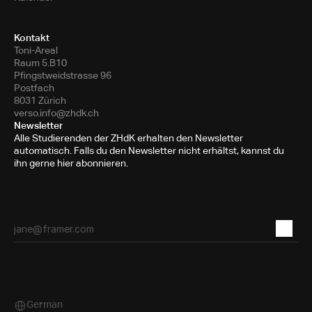
Kontakt
Toni-Areal
Raum 5.B10
Pfingstweidstrasse 96
Postfach
8031 Zürich
verso.info@zhdk.ch
Newsletter
Alle Studierenden der ZHdK erhalten den Newsletter
automatisch. Falls du den Newsletter nicht erhältst, kannst du
ihn gerne hier abonnieren.
German
Select Language