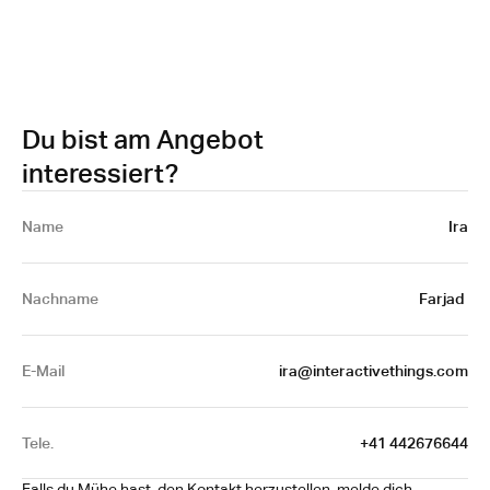
Du bist am Angebot
interessiert?
Name 
Ira
Nachname
Farjad 
E-Mail
ira@interactivethings.com
Tele.
+41 442676644
Falls du Mühe hast, den Kontakt herzustellen, melde dich 