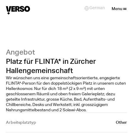
Close
German
Select Language
Menu
Angebot
Platz für FLINTA* in Zürcher
Hallengemeinschaft
Wir wünschen uns eine gemeinschaftsorientierte, engagierte
FLINTA*-Person für den doppelstöckigen Platz in unserem cuten
Hallenkosmos: Nur für dich 18 m² (2 x 9 m²) mit unten
geschlossenem Räumli und oben freiem Galerieplatz; dazu
geteilte Infrastruktur, grosse Küche, Bad, Aufenthalts- und
Chillbereiche, Desks und Werkstatt; inkl. grosszügigem
Nahrungsmittelbestand und 2 Solawi-Abos.
Arbeitsplatztyp
Other