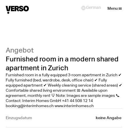
Close
German
Select Language
Menu
Angebot
Furnished room in a modern shared
apartment in Zurich
Furnished room in a fully equipped 3-room apartment in Zurich ✔
Fully furnished (bed, wardrobe, desk, office chair) ✔ Fully
equipped apartment ✔ Weekly cleaning service (shared areas) ✔
Comfortable shared living environment 📅 Available upon
agreement, monthly rent 💡 Note: Images are sample images 📞
Contact: Interim Homes GmbH +41 44 508 12 14
booking@interimhomes.ch www.interimhomes.ch
Einzugsdatum
keine Angabe 