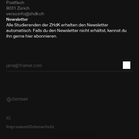
Postfach
8031 Zürich
verso.info@zhdk.ch
Newsletter
Alle Studierenden der ZHdK erhalten den Newsletter
automatisch. Falls du den Newsletter nicht erhältst, kannst du
ihn gerne hier abonnieren.
German
Select Language
IG
Impressum
Datenschutz