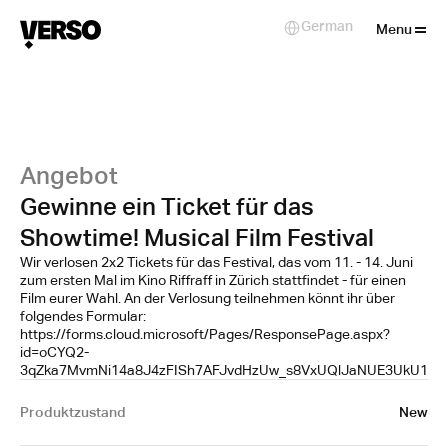
Close
German
Select Language
Menu
Angebot
Gewinne ein Ticket für das
Showtime! Musical Film Festival
Wir verlosen 2x2 Tickets für das Festival, das vom 11. - 14. Juni
zum ersten Mal im Kino Riffraff in Zürich stattfindet - für einen
Film eurer Wahl. An der Verlosung teilnehmen könnt ihr über
folgendes Formular:
https://forms.cloud.microsoft/Pages/ResponsePage.aspx?
id=oCYQ2-
3qZka7MvmNi14a8J4zFISh7AFJvdHzUw_s8VxUQlJaNUE3UkU1V
Produktzustand
New