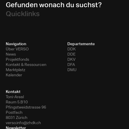
Gefunden wonach du suchst?
Quicklinks
Navigation
Departemente
Über VERSO
DDK
News
DDE
Projektfonds
DKV
Kontakt & Ressourcen
DFA
Marktplatz
DMU
Kalender
Kontakt
Toni-Areal
Raum 5.B10
Pfingstweidstrasse 96
Postfach
8031 Zürich
verso.info@zhdk.ch
Newsletter