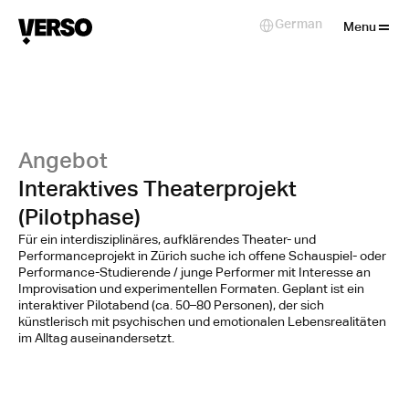
Close
German
Select Language
Menu
Angebot
Interaktives Theaterprojekt
(Pilotphase)
Für ein interdisziplinäres, aufklärendes Theater- und
Performanceprojekt in Zürich suche ich offene Schauspiel- oder
Performance-Studierende / junge Performer mit Interesse an
Improvisation und experimentellen Formaten. Geplant ist ein
interaktiver Pilotabend (ca. 50–80 Personen), der sich
künstlerisch mit psychischen und emotionalen Lebensrealitäten
im Alltag auseinandersetzt.