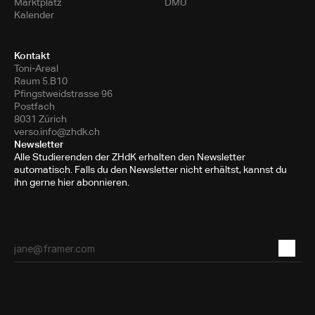
Marktplatz
DMU
Kalender
Kontakt
Toni-Areal
Raum 5.B10
Pfingstweidstrasse 96
Postfach
8031 Zürich
verso.info@zhdk.ch
Newsletter
Alle Studierenden der ZHdK erhalten den Newsletter
automatisch. Falls du den Newsletter nicht erhältst, kannst du
ihn gerne hier abonnieren.