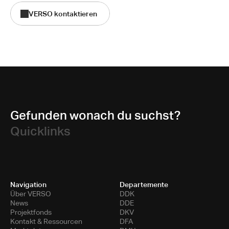
VERSO kontaktieren
Gefunden wonach du suchst?
Quicklinks
Navigation
Departemente
Über VERSO
DDK
News
DDE
Projektfonds
DKV
Kontakt & Ressourcen
DFA