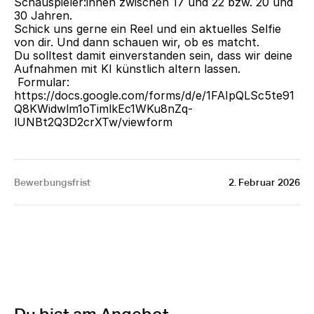
Schauspieler:innen zwischen 17 und 22 bzw. 20 und 
30 Jahren. 
Schick uns gerne ein Reel und ein aktuelles Selfie 
von dir. Und dann schauen wir, ob es matcht.
Du solltest damit einverstanden sein, dass wir deine 
Aufnahmen mit KI künstlich altern lassen.
 Formular:  
https://docs.google.com/forms/d/e/1FAIpQLSc5te91
Q8KWidwlm1oTimlkEc1WKu8nZq-
lUNBt2Q3D2crXTw/viewform
Bewerbungsfrist
2. Februar 2026