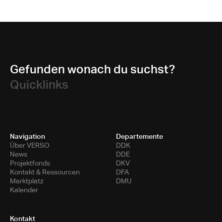
Gefunden wonach du suchst?
Quicklinks
Navigation
Departemente
Über VERSO
DDK
News
DDE
Projektfonds
DKV
Kontakt & Ressourcen
DFA
Marktplatz
DMU
Kalender
Kontakt