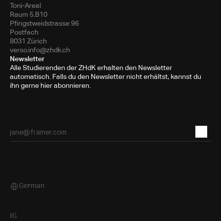
Toni-Areal
Raum 5.B10
Pfingstweidstrasse 96
Postfach
8031 Zürich
verso.info@zhdk.ch
Newsletter
Alle Studierenden der ZHdK erhalten den Newsletter
automatisch. Falls du den Newsletter nicht erhältst, kannst du
ihn gerne hier abonnieren.
German
Select Language
IG