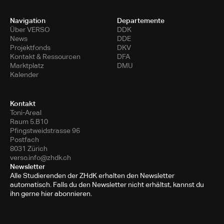
Navigation
Departemente
Über VERSO
DDK
News
DDE
Projektfonds
DKV
Kontakt & Ressourcen
DFA
Marktplatz
DMU
Kalender
Kontakt
Toni-Areal
Raum 5.B10
Pfingstweidstrasse 96
Postfach
8031 Zürich
verso.info@zhdk.ch
Newsletter
Alle Studierenden der ZHdK erhalten den Newsletter
automatisch. Falls du den Newsletter nicht erhältst, kannst du
ihn gerne hier abonnieren.