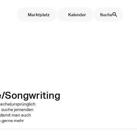
Marktplatz
Kalender
Suche
e/Songwriting
mache(ursprünglich
h suche jemanden
t damit man auch
s gerne mehr