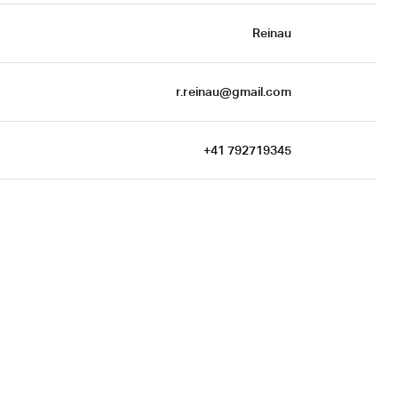
Reinau
r.reinau@gmail.com
+41 792719345