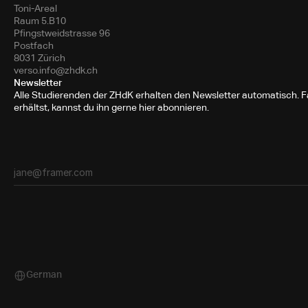
Toni-Areal
Raum 5.B10
Pfingstweidstrasse 96
Postfach
8031 Zürich
verso.info@zhdk.ch
Newsletter
Alle Studierenden der ZHdK erhalten den Newsletter automatisch. Fa
erhältst, kannst du ihn gerne hier abonnieren.
German
Select Language