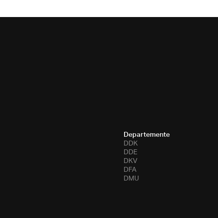
Departemente
DDK
DDE
DKV
DFA
DMU