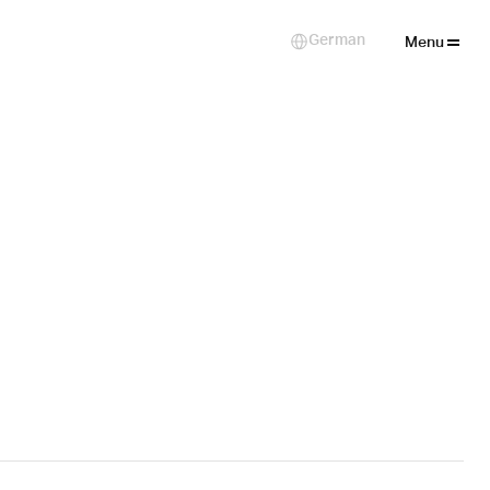
Close
German
Select Language
Menu