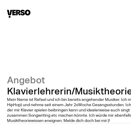
Angebot
Klavierlehrerin/Musiktheori
Mein Name ist Rafael und ich bin bereits angehender Musiker. Ich 
HipHop) und nehme seit einem Jahr 2xWoche Gesangsstunden. Ic
der mir Klavier spielen beibringen kann und idealerweise auch sing
zusammen Songwriting etc machen könnte. Ich würde mir ebenfall
Musiktheoriewissen aneignen. Melde dich doch bei mir:)!