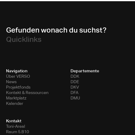
Gefunden wonach du suchst?
Quicklinks
Navigation
Departemente
Über VERSO
DDK
News
DDE
Projektfonds
DKV
Kontakt & Ressourcen
DFA
Marktplatz
DMU
Kalender
Kontakt
Toni-Areal
Raum 5.B10