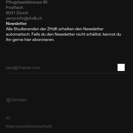
Pfingstweidstrasse 96
Postfach
8031 Zürich
verso.info@zhdk.ch
Newsletter
Alle Studierenden der ZHdK erhalten den Newsletter
automatisch. Falls du den Newsletter nicht erhältst, kannst du
ihn gerne hier abonnieren.
German
Select Language
IG
Impressum
Datenschutz