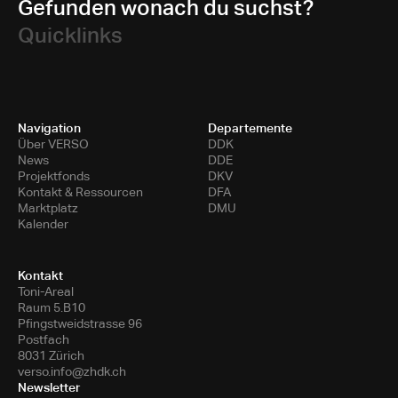
Gefunden wonach du suchst?
Quicklinks
Navigation
Departemente
Über VERSO
DDK
News
DDE
Projektfonds
DKV
Kontakt & Ressourcen
DFA
Marktplatz
DMU
Kalender
Kontakt
Toni-Areal
Raum 5.B10
Pfingstweidstrasse 96
Postfach
8031 Zürich
verso.info@zhdk.ch
Newsletter