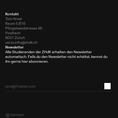
Kontakt
Toni-Areal
Raum 5.B10
Pfingstweidstrasse 96
Postfach
8031 Zürich
verso.info@zhdk.ch
Newsletter
Alle Studierenden der ZHdK erhalten den Newsletter
automatisch. Falls du den Newsletter nicht erhältst, kannst du
ihn gerne hier abonnieren.
German
Select Language