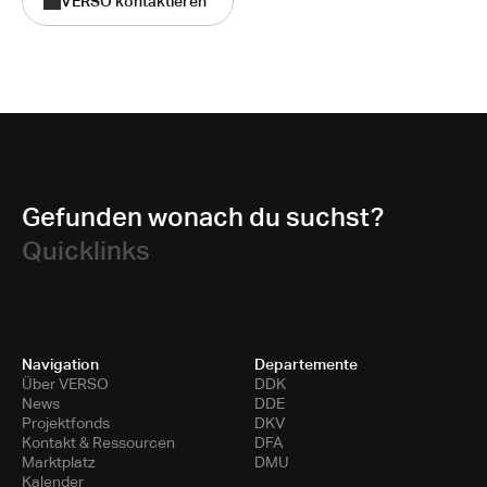
VERSO kontaktieren
Gefunden wonach du suchst?
Quicklinks
Navigation
Departemente
Über VERSO
DDK
News
DDE
Projektfonds
DKV
Kontakt & Ressourcen
DFA
Marktplatz
DMU
Kalender