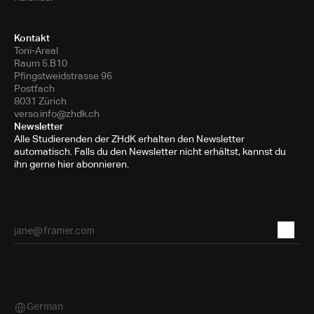
Kontakt
Toni-Areal
Raum 5.B10
Pfingstweidstrasse 96
Postfach
8031 Zürich
verso.info@zhdk.ch
Newsletter
Alle Studierenden der ZHdK erhalten den Newsletter
automatisch. Falls du den Newsletter nicht erhältst, kannst du
ihn gerne hier abonnieren.
German
Select Language