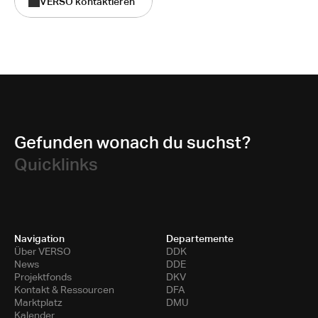
VERSO kontaktieren
Gefunden wonach du suchst?
Quicklinks
Navigation
Departemente
Über VERSO
DDK
News
DDE
Projektfonds
DKV
Kontakt & Ressourcen
DFA
Marktplatz
DMU
Kalender