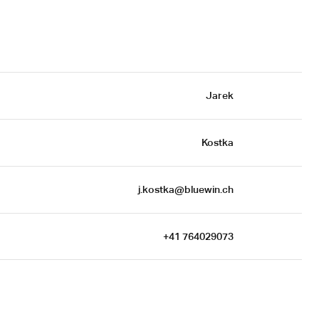
Jarek
Kostka
j.kostka@bluewin.ch
+41 764029073