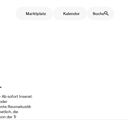
Marktplatz
Kalender
Suche
r
 Ab sofort Inserat:
oder
lente Raumakustik
tlich, die
von der Tr