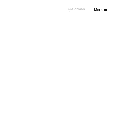
Close
German
Select Language
Menu