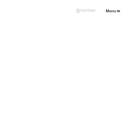
Close
German
Select Language
Menu