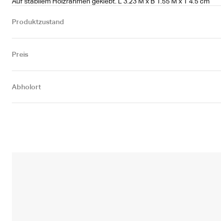
Auf stabilem Holzrahmen geklebt. L 3.23 M x B 1.55 M x T 4.5 cm
Produktzustand
Preis
Abholort