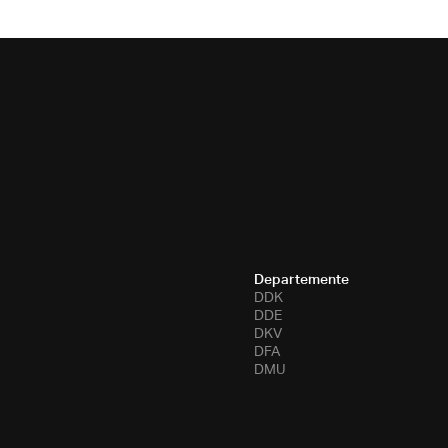
Departemente
DDK
DDE
DKV
DFA
DMU