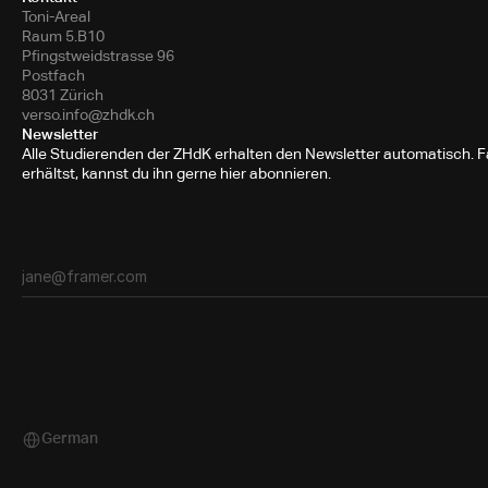
Toni-Areal
Raum 5.B10
Pfingstweidstrasse 96
Postfach
8031 Zürich
verso.info@zhdk.ch
Newsletter
Alle Studierenden der ZHdK erhalten den Newsletter automatisch. Fa
erhältst, kannst du ihn gerne hier abonnieren.
German
Select Language