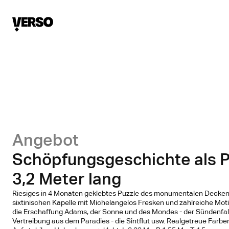
Angebot
Schöpfungsgeschichte als P
3,2 Meter lang
Riesiges in 4 Monaten geklebtes Puzzle des monumentalen Decke
sixtinischen Kapelle mit Michelangelos Fresken und zahlreiche Motiv
die Erschaffung Adams, der Sonne und des Mondes - der Sündenfall
Vertreibung aus dem Paradies - die Sintflut usw. Realgetreue Farben,