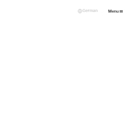
Close
German
Select Language
Menu