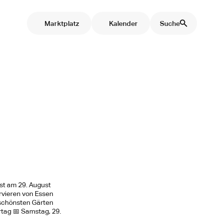
Marktplatz
Kalender
Suche
est am 29. August
rvieren von Essen
 schönsten Gärten
rtag 📅 Samstag, 29.