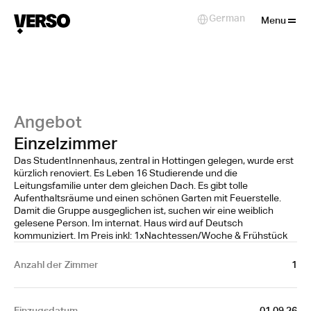
Close
German
Select Language
Menu
Angebot
Einzelzimmer
Das StudentInnenhaus, zentral in Hottingen gelegen, wurde erst
kürzlich renoviert. Es Leben 16 Studierende und die
Leitungsfamilie unter dem gleichen Dach. Es gibt tolle
Aufenthaltsräume und einen schönen Garten mit Feuerstelle.
Damit die Gruppe ausgeglichen ist, suchen wir eine weiblich
gelesene Person. Im internat. Haus wird auf Deutsch
kommuniziert. Im Preis inkl: 1xNachtessen/Woche & Frühstück
Anzahl der Zimmer
1
Einzugsdatum
01.09.26