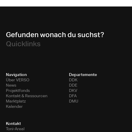
Gefunden wonach du suchst?
Quicklinks
Navigation
Departemente
Über VERSO
DDK
News
DDE
Projektfonds
DKV
Kontakt & Ressourcen
DFA
Marktplatz
DMU
Kalender
Kontakt
Toni-Areal