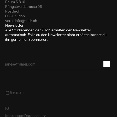
Raum 5.B10
Pfingstweidstrasse 96
Postfach
8031 Zürich
verso.info@zhdk.ch
Newsletter
Alle Studierenden der ZHdK erhalten den Newsletter
automatisch. Falls du den Newsletter nicht erhältst, kannst du
ihn gerne hier abonnieren.
German
Select Language
IG
Impressum
Datenschutz