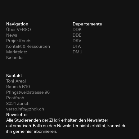
Navigation
Departemente
Über VERSO
DDK
News
DDE
Projektfonds
DKV
Kontakt & Ressourcen
DFA
Marktplatz
DMU
Kalender
Kontakt
Toni-Areal
Raum 5.B10
Pfingstweidstrasse 96
Postfach
8031 Zürich
verso.info@zhdk.ch
Newsletter
Alle Studierenden der ZHdK erhalten den Newsletter
automatisch. Falls du den Newsletter nicht erhältst, kannst du
ihn gerne hier abonnieren.