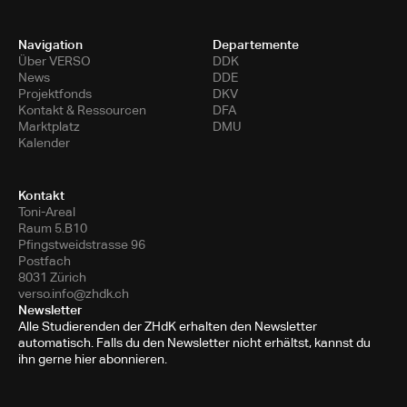
Navigation
Departemente
Über VERSO
DDK
News
DDE
Projektfonds
DKV
Kontakt & Ressourcen
DFA
Marktplatz
DMU
Kalender
Kontakt
Toni-Areal
Raum 5.B10
Pfingstweidstrasse 96
Postfach
8031 Zürich
verso.info@zhdk.ch
Newsletter
Alle Studierenden der ZHdK erhalten den Newsletter
automatisch. Falls du den Newsletter nicht erhältst, kannst du
ihn gerne hier abonnieren.