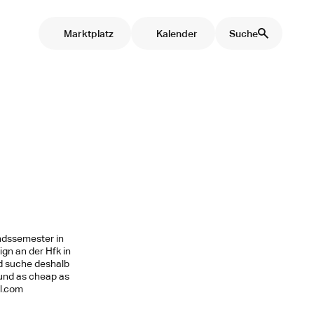
Marktplatz
Kalender
Suche
andssemester in
gn an der Hfk in
d suche deshalb
und as cheap as
il.com