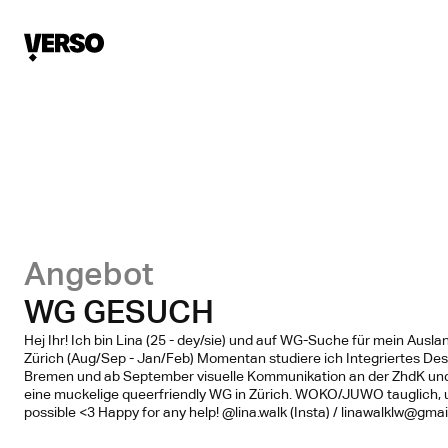
Angebot
WG GESUCH
Hej Ihr! Ich bin Lina (25 - dey/sie) und auf WG-Suche für mein Ausl
Zürich (Aug/Sep - Jan/Feb) Momentan studiere ich Integriertes Desi
Bremen und ab September visuelle Kommunikation an der ZhdK un
eine muckelige queerfriendly WG in Zürich. WOKO/JUWO tauglich, 
possible <3 Happy for any help! @lina.walk (Insta) / linawalklw@gma