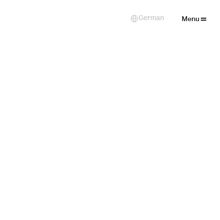
Close
German
Select Language
Menu