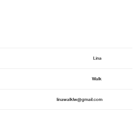
Lina 
Walk 
 linawalklw@gmail.com