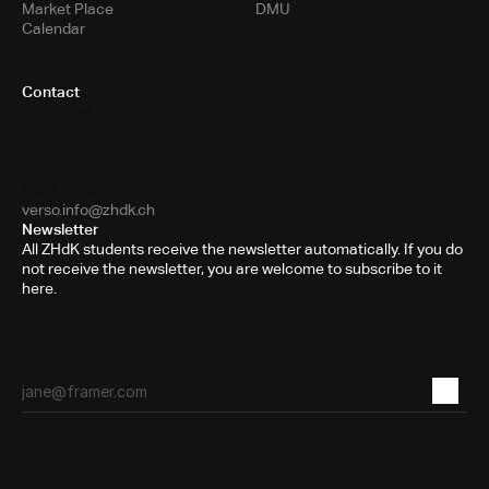
Market Place
DMU
Calendar
Contact
Toni-Areal
Room 5.B10
Pfingstweidstrasse 96
PO Box
8031 Zurich
verso.info@zhdk.ch
Newsletter
All ZHdK students receive the newsletter automatically. If you do
not receive the newsletter, you are welcome to subscribe to it
here.