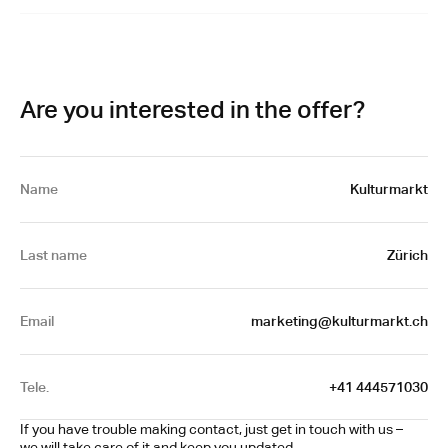
Are you interested in the offer?
Name
Kulturmarkt
Last name
Zürich
Email
marketing@kulturmarkt.ch
Tele.
+41 444571030
If you have trouble making contact, just get in touch with us – 
we will take care of it and keep you updated.