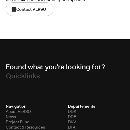
Contact VERSO
Found what you're looking for?
Quicklinks
Navigation
Departements
About VERSO
DDK
News
DDE
Project Fund
DKV
Contact & Resources
DFA