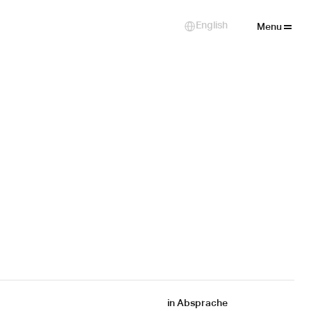
Close
English
Select Language
Menu
in Absprache