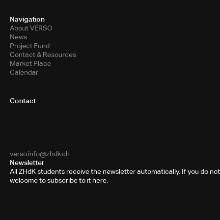
Navigation
About VERSO
News
Project Fund
Contact & Resources
Market Place
Calendar
Contact
Toni-Areal
Room 5.B10
Pfingstweidstrasse 96
PO Box
8031 Zurich
verso.info@zhdk.ch
Newsletter
All ZHdK students receive the newsletter automatically. If you do not
welcome to subscribe to it here.