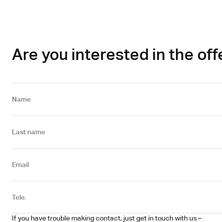
Are you interested in the off
Name
Last name
Email
Tele.
If you have trouble making contact, just get in touch with us – 