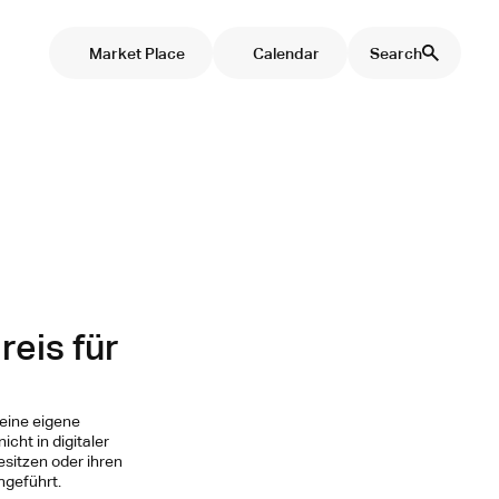
Market Place
Calendar
Search
reis für
keine eigene
cht in digitaler
sitzen oder ihren
hgeführt.