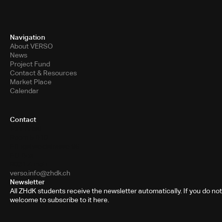
Navigation
About VERSO
News
Project Fund
Contact & Resources
Market Place
Calendar
Contact
Toni-Areal
Room 5.B10
Pfingstweidstrasse 96
PO Box
8031 Zurich
verso.info@zhdk.ch
Newsletter
All ZHdK students receive the newsletter automatically. If you do not
welcome to subscribe to it here.