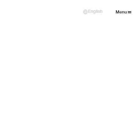
Close
English
Select Language
Menu