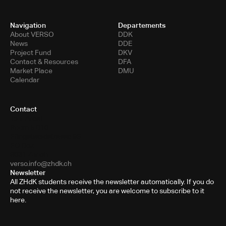
Navigation
Departements
About VERSO
DDK
News
DDE
Project Fund
DKV
Contact & Resources
DFA
Market Place
DMU
Calendar
Contact
Toni-Areal
Room 5.B10
Pfingstweidstrasse 96
PO Box
8031 Zurich
verso.info@zhdk.ch
Newsletter
All ZHdK students receive the newsletter automatically. If you do
not receive the newsletter, you are welcome to subscribe to it
here.