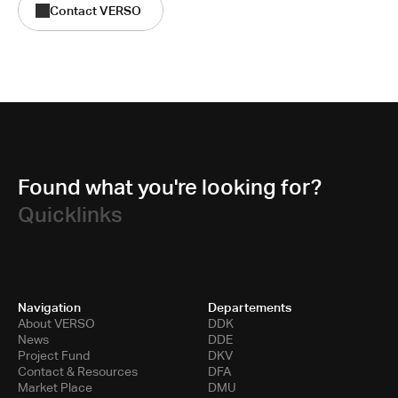
Contact VERSO
Found what you're looking for?
Quicklinks
Navigation
Departements
About VERSO
DDK
News
DDE
Project Fund
DKV
Contact & Resources
DFA
Market Place
DMU