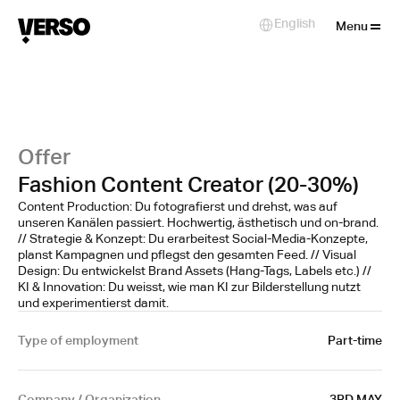
Close
English
Select Language
Menu
Offer
Fashion Content Creator (20-30%)
Content Production: Du fotografierst und drehst, was auf
unseren Kanälen passiert. Hochwertig, ästhetisch und on-brand.
// Strategie & Konzept: Du erarbeitest Social-Media-Konzepte,
planst Kampagnen und pflegst den gesamten Feed. // Visual
Design: Du entwickelst Brand Assets (Hang-Tags, Labels etc.) //
KI & Innovation: Du weisst, wie man KI zur Bilderstellung nutzt
und experimentierst damit.
Type of employment
Part-time
Company / Organization
3RD MAY