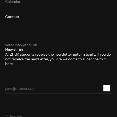
Calendar
Contact
Toni-Areal
Room 5.B10
Pfingstweidstrasse 96
PO Box
8031 Zurich
verso.info@zhdk.ch
Newsletter
All ZHdK students receive the newsletter automatically. If you do
not receive the newsletter, you are welcome to subscribe to it
here.
Select Language