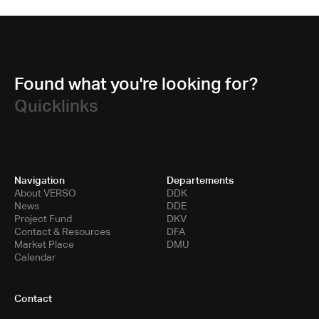
Found what you're looking for?
Quicklinks
Navigation
Departements
About VERSO
DDK
News
DDE
Project Fund
DKV
Contact & Resources
DFA
Market Place
DMU
Calendar
Contact
Toni-Areal