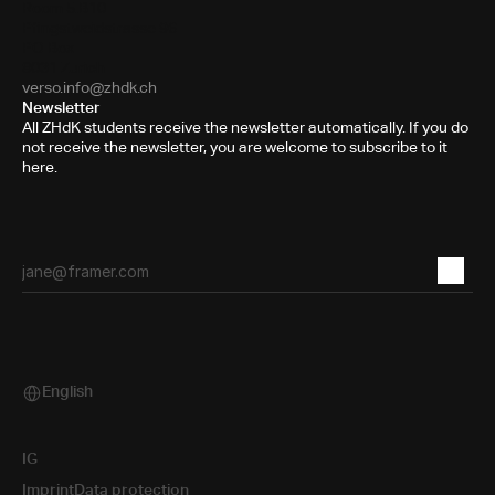
Room 5.B10
Pfingstweidstrasse 96
PO Box
8031 Zurich
verso.info@zhdk.ch
Newsletter
All ZHdK students receive the newsletter automatically. If you do
not receive the newsletter, you are welcome to subscribe to it
here.
English
Select Language
IG
Imprint
Data protection