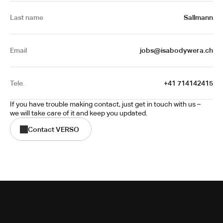
Last name
Sallmann
Email
jobs@isabodywera.ch
Tele.
+41 714142415
If you have trouble making contact, just get in touch with us – 
we will take care of it and keep you updated.
Contact VERSO