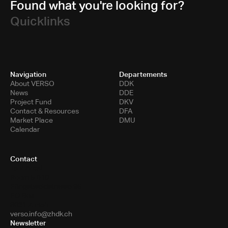
Found what you're looking for?
Quicklinks
Navigation
Departements
About VERSO
DDK
News
DDE
Project Fund
DKV
Contact & Resources
DFA
Market Place
DMU
Calendar
Contact
Toni-Areal
Room 5.B10
Pfingstweidstrasse 96
PO Box
8031 Zurich
verso.info@zhdk.ch
Newsletter