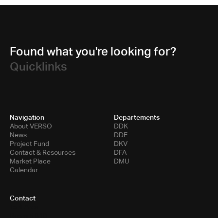
Found what you're looking for?
Quicklinks
Navigation
Departements
About VERSO
DDK
News
DDE
Project Fund
DKV
Contact & Resources
DFA
Market Place
DMU
Calendar
Contact
Toni-Areal
Room 5.B10