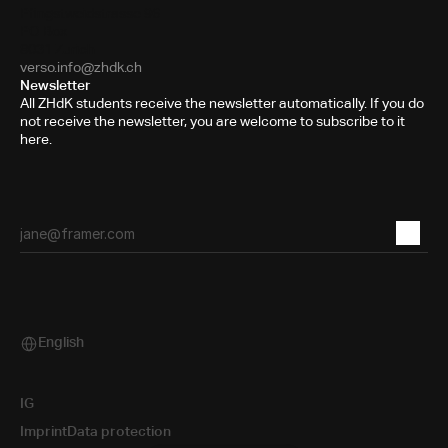
Pfingstweidstrasse 96
PO Box
8031 Zurich
verso.info@zhdk.ch
Newsletter
All ZHdK students receive the newsletter automatically. If you do
not receive the newsletter, you are welcome to subscribe to it
here.
English
Select Language
IG
Imprint
Data protection