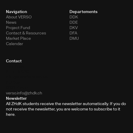
Navigation
Departements
About VERSO
DDK
News
DDE
Project Fund
DKV
Contact & Resources
DFA
Market Place
DMU
Calendar
Contact
Toni-Areal
Room 5.B10
Pfingstweidstrasse 96
PO Box
8031 Zurich
verso.info@zhdk.ch
Newsletter
All ZHdK students receive the newsletter automatically. If you do
not receive the newsletter, you are welcome to subscribe to it
here.