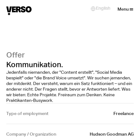
Close
English
Select Language
Menu
Offer
Kommunikation.
Jedenfalls niemanden, der "Content erstellt", "Social Media
bespielt" oder "die Brand Voice umsetzt". Wir suchen jemanden,
der mitdenkt. Der versteht, warum ein Satz funktioniert – und ein
anderer nicht. Der Fragen stellt, bevor er Antworten liefert. Was
wir bieten: Echte Projekte. Freiraum zum Denken. Keine
Praktikanten-Busywork.
Type of employment
Freelance
Company / Organization
Hudson Goodman AG