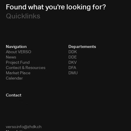
Found what you're looking for?
Quicklinks
Navigation
Departements
About VERSO
DDK
News
DDE
Project Fund
DKV
Contact & Resources
DFA
Market Place
DMU
Calendar
Contact
Toni-Areal
Room 5.B10
Pfingstweidstrasse 96
PO Box
8031 Zurich
verso.info@zhdk.ch