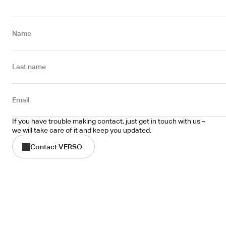
Name
Last name
Email
If you have trouble making contact, just get in touch with us – 
we will take care of it and keep you updated.
Contact VERSO