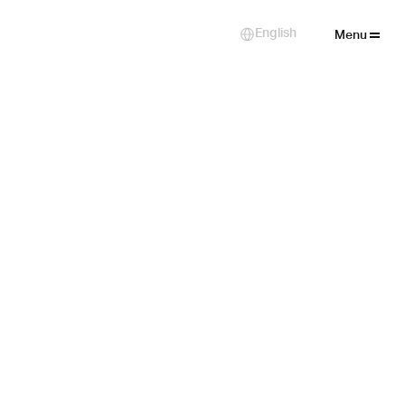
Close
English
Select Language
Menu