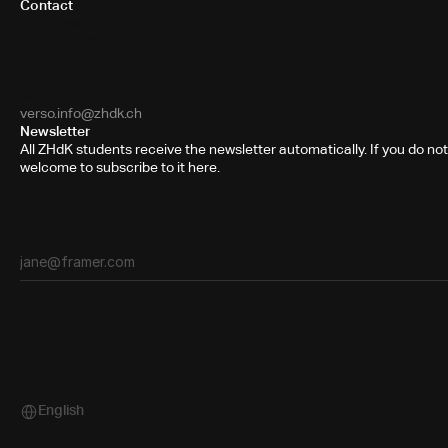
Contact
Toni-Areal
Room 5.B10
Pfingstweidstrasse 96
PO Box
8031 Zurich
verso.info@zhdk.ch
Newsletter
All ZHdK students receive the newsletter automatically. If you do not
welcome to subscribe to it here.
English
Select Language