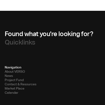
Found what you're looking for?
Quicklinks
Navigation
About VERSO
News
Project Fund
Contact & Resources
Market Place
Calendar