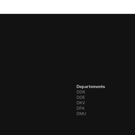
Departements
DDK
DDE
DKV
DFA
DMU