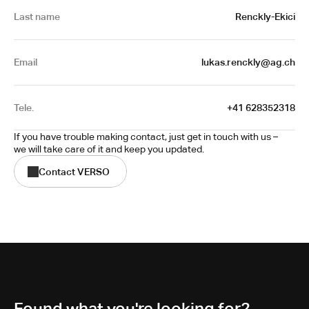
Last name
Renckly-Ekici
Email
lukas.renckly@ag.ch
Tele.
+41 628352318
If you have trouble making contact, just get in touch with us – 
we will take care of it and keep you updated.
Contact VERSO
Found what you're looking for?