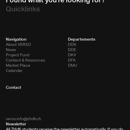
Quicklinks
Navigation
Departements
About VERSO
DDK
News
DDE
Project Fund
DKV
Contact & Resources
DFA
Market Place
DMU
Calendar
Contact
Toni-Areal
Room 5.B10
Pfingstweidstrasse 96
PO Box
8031 Zurich
verso.info@zhdk.ch
Newsletter
All ZHdK students receive the newsletter automatically. If you do