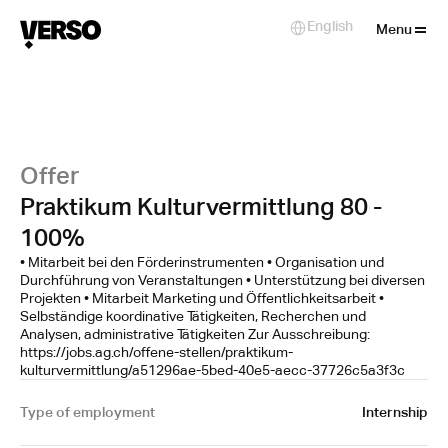
Close
English
Select Language
Menu
Offer
Praktikum Kulturvermittlung 80 -
100%
• Mitarbeit bei den Förderinstrumenten • Organisation und
Durchführung von Veranstaltungen • Unterstützung bei diversen
Projekten • Mitarbeit Marketing und Öffentlichkeitsarbeit •
Selbständige koordinative Tätigkeiten, Recherchen und
Analysen, administrative Tätigkeiten Zur Ausschreibung:
https://jobs.ag.ch/offene-stellen/praktikum-
kulturvermittlung/a51296ae-5bed-40e5-aecc-37726c5a3f3c
Type of employment
Internship