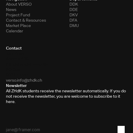
About VERSO
DDK
News
DDE
Project Fund
DKV
Contact & Resources
DFA
Market Place
DMU
Calendar
Contact
Toni-Areal
Room 5.B10
Pfingstweidstrasse 96
PO Box
8031 Zurich
verso.info@zhdk.ch
Newsletter
All ZHdK students receive the newsletter automatically. If you do
not receive the newsletter, you are welcome to subscribe to it
here.