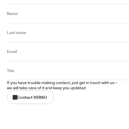
Name
Last name
Email
Tele.
If you have trouble making contact, just get in touch with us – 
we will take care of it and keep you updated.
Contact VERSO