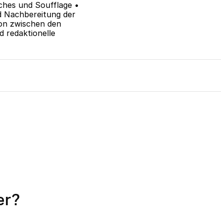
hes und Soufflage •	
er?