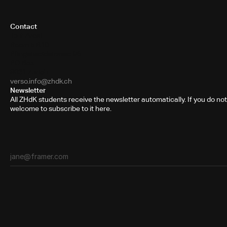
Contact
Toni-Areal
Room 5.B10
Pfingstweidstrasse 96
PO Box
8031 Zurich
verso.info@zhdk.ch
Newsletter
All ZHdK students receive the newsletter automatically. If you do not
welcome to subscribe to it here.