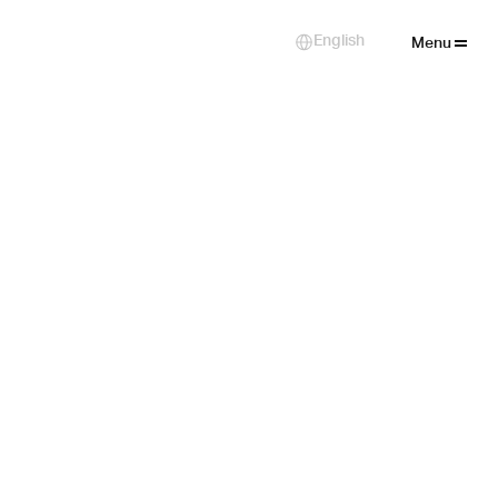
Close
English
Select Language
Menu