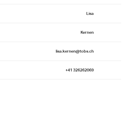
 Lisa
Kernen
lisa.kernen@tobs.ch
+41 326262069