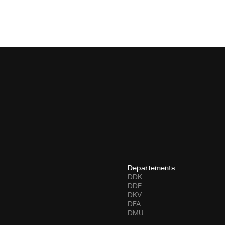
Departements
DDK
DDE
DKV
DFA
DMU