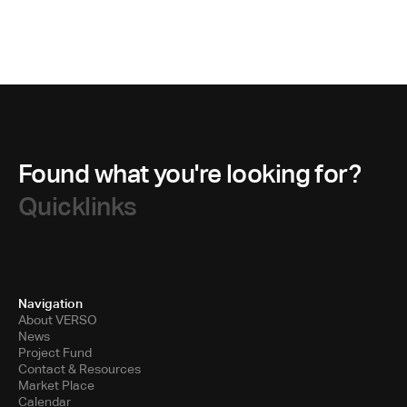
Found what you're looking for?
Quicklinks
Navigation
About VERSO
News
Project Fund
Contact & Resources
Market Place
Calendar