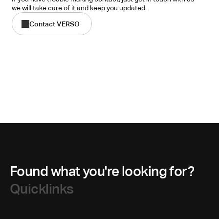
we will take care of it and keep you updated.
Contact VERSO
Found what you're looking for?
Quicklinks