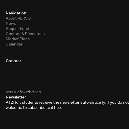
Navigation
About VERSO
News
Project Fund
Contact & Resources
Market Place
Calendar
Contact
Toni-Areal
Room 5.B10
Pfingstweidstrasse 96
PO Box
8031 Zurich
verso.info@zhdk.ch
Newsletter
All ZHdK students receive the newsletter automatically. If you do not
welcome to subscribe to it here.