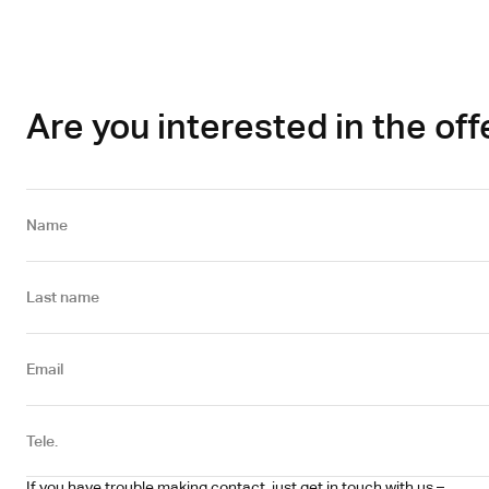
Are you interested in the off
Name
Last name
Email
Tele.
If you have trouble making contact, just get in touch with us – 