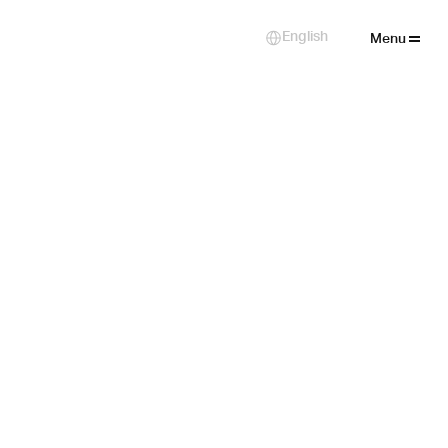
Close
English
Select Language
Menu