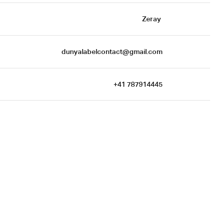
Zeray 
 dunyalabelcontact@gmail.com
+41 787914445