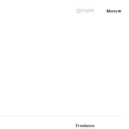
Close
English
Select Language
Menu
Freelance