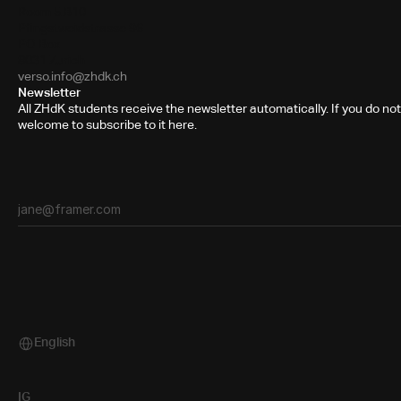
Room 5.B10
Pfingstweidstrasse 96
PO Box
8031 Zurich
verso.info@zhdk.ch
Newsletter
All ZHdK students receive the newsletter automatically. If you do not
welcome to subscribe to it here.
English
Select Language
IG