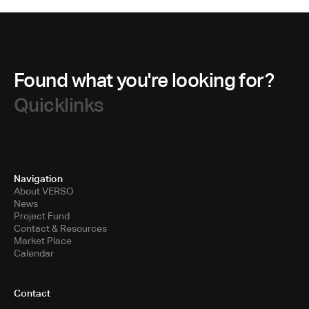
Found what you're looking for?
Quicklinks
Navigation
About VERSO
News
Project Fund
Contact & Resources
Market Place
Calendar
Contact
Toni-Areal