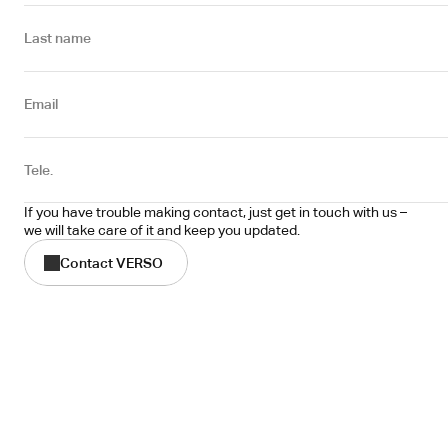
Last name
Email
Tele.
If you have trouble making contact, just get in touch with us – 
we will take care of it and keep you updated.
Contact VERSO