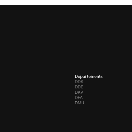
Departements
DDK
DDE
DKV
DFA
DMU