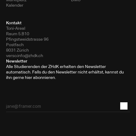
Kalender
Kontakt
Toni-Areal
Raum 5.B10
Pfingstweidstrasse 96
Postfach
8031 Zürich
verso.info@zhdk.ch
Newsletter
Alle Studierenden der ZHdK erhalten den Newsletter
automatisch. Falls du den Newsletter nicht erhältst, kannst du
ihn gerne hier abonnieren.