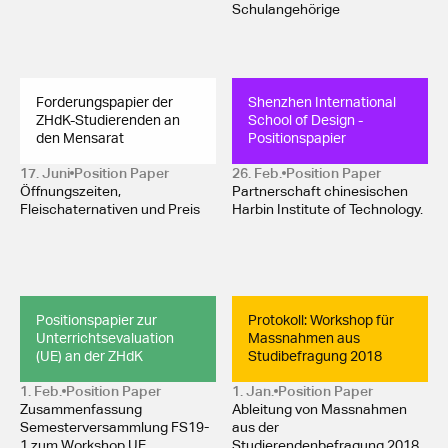
Schulangehörige
Forderungspapier der 
Shenzhen International 
ZHdK-Studierenden an 
School of Design - 
den Mensarat
Positionspapier
17. Juni
Position Paper 
26. Feb.
Position Paper 
Öffnungszeiten,
Partnerschaft chinesischen
Fleischaternativen und Preis
Harbin Institute of Technology.
Positionspapier zur 
Protokoll: Workshop für 
Unterrichtsevaluation 
Massnahmen aus 
(UE) an der ZHdK
Studibefragung 2018
1. Feb.
Position Paper 
1. Jan.
Position Paper 
Zusammenfassung
Ableitung von Massnahmen
Semesterversammlung FS19-
aus der
1 zum Workshop UE
Studierendenbefragung 2018