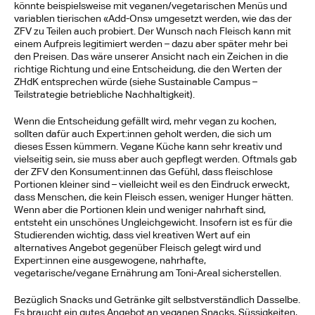
könnte beispielsweise mit veganen/vegetarischen Menüs und 
variablen tierischen «Add-Ons» umgesetzt werden, wie das der 
ZFV zu Teilen auch probiert. Der Wunsch nach Fleisch kann mit 
einem Aufpreis legitimiert werden – dazu aber später mehr bei 
den Preisen. Das wäre unserer Ansicht nach ein Zeichen in die 
richtige Richtung und eine Entscheidung, die den Werten der 
ZHdK entsprechen würde (siehe Sustainable Campus – 
Teilstrategie betriebliche Nachhaltigkeit).
Wenn die Entscheidung gefällt wird, mehr vegan zu kochen, 
sollten dafür auch Expert:innen geholt werden, die sich um 
dieses Essen kümmern. Vegane Küche kann sehr kreativ und 
vielseitig sein, sie muss aber auch gepflegt werden. Oftmals gab 
der ZFV den Konsument:innen das Gefühl, dass fleischlose 
Portionen kleiner sind – vielleicht weil es den Eindruck erweckt, 
dass Menschen, die kein Fleisch essen, weniger Hunger hätten. 
Wenn aber die Portionen klein und weniger nahrhaft sind, 
entsteht ein unschönes Ungleichgewicht. Insofern ist es für die 
Studierenden wichtig, dass viel kreativen Wert auf ein 
alternatives Angebot gegenüber Fleisch gelegt wird und 
Expert:innen eine ausgewogene, nahrhafte, 
vegetarische/vegane Ernährung am Toni-Areal sicherstellen.
Bezüglich Snacks und Getränke gilt selbstverständlich Dasselbe. 
Es braucht ein gutes Angebot an veganen Snacks, Süssigkeiten, 