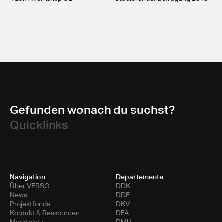
Gefunden wonach du suchst?
Quicklinks
Navigation
Departemente
Über VERSO
DDK
News
DDE
Projektfonds
DKV
Kontakt & Ressourcen
DFA
Marktplatz
DMU