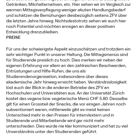
Getränken, Milchalternativen, etc. Hier sehen wir im Vergleich zur 
warmen Mittagsverpflegung weniger akuten Handlungsbedarf 
und schätzen die Bemühungen diesbezüglich seitens ZFV über 
die letzten Jahre hinweg. Nichtsdestotrotz sehen wir auch hier 
noch Potential und möchten anregen an dieser positiven 
Entwicklung dranzubleiben.
PREISE
Für uns der schwierigste Aspekt einzuschätzen und trotzdem ein 
sehr wichtiger Punkt in unserer Haltung. Die Mittagsmenüs sind 
für Studierende preislich zu hoch. Dies merken wir neben der 
eigenen Erfahrung vor allem an den zahlreichen Beschwerden, 
Entrüstungen und Hilfe-Rufen, die uns als 
Studierendenorganisation, insbesondere über dieses 
akademische Jahr hinweg erreicht haben. Verständnislosigkeit 
löst auch der Blick in die anderen Betriebe des ZFV an 
Hochschulen und Universitäten aus. An der Universität Zürich 
kostet das vegane bzw. vegetarische Menü CHF 5.80. Dasselbe 
gilt für einen Grossteil der Snacks, die vor einigen Jahren noch 
subventioniert waren, mittlerweile gibt es meist keinen 
Unterschied mehr in den Preisen für intern/extern und in 
Studierende und Mitarbeitende wird gar nicht mehr 
unterschieden. Dies wurde nie klar kommuniziert und hat zu viel 
Unverständnis unter den Studierenden geführt. 