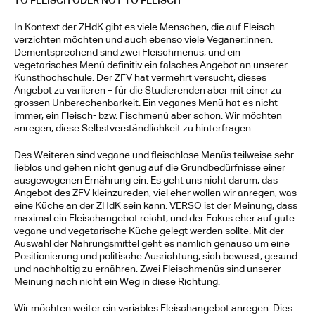
TO FLEISCH ODER NOT TO FLEISCH
In Kontext der ZHdK gibt es viele Menschen, die auf Fleisch 
verzichten möchten und auch ebenso viele Veganer:innen. 
Dementsprechend sind zwei Fleischmenüs, und ein 
vegetarisches Menü definitiv ein falsches Angebot an unserer 
Kunsthochschule. Der ZFV hat vermehrt versucht, dieses 
Angebot zu variieren – für die Studierenden aber mit einer zu 
grossen Unberechenbarkeit. Ein veganes Menü hat es nicht 
immer, ein Fleisch- bzw. Fischmenü aber schon. Wir möchten 
anregen, diese Selbstverständlichkeit zu hinterfragen. 
Des Weiteren sind vegane und fleischlose Menüs teilweise sehr 
lieblos und gehen nicht genug auf die Grundbedürfnisse einer 
ausgewogenen Ernährung ein. Es geht uns nicht darum, das 
Angebot des ZFV kleinzureden, viel eher wollen wir anregen, was 
eine Küche an der ZHdK sein kann. VERSO ist der Meinung, dass 
maximal ein Fleischangebot reicht, und der Fokus eher auf gute 
vegane und vegetarische Küche gelegt werden sollte. Mit der 
Auswahl der Nahrungsmittel geht es nämlich genauso um eine 
Positionierung und politische Ausrichtung, sich bewusst, gesund 
und nachhaltig zu ernähren. Zwei Fleischmenüs sind unserer 
Meinung nach nicht ein Weg in diese Richtung.
Wir möchten weiter ein variables Fleischangebot anregen. Dies 