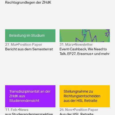
Rechtsgrundlagen der ZHdK
Belastung im Studium
Newsletter April 2026 
27. Mai
Position Paper 
31. März
Newsletter
Bericht aus dem Semesterrat
Event-Cashback, We Need to
Talk, EP27, Erasmus+ und mehr
Transdisziplinarität an der 
Stellungnahme zu 
ZHdK aus 
Richtungsentscheiden 
Studierendensicht
aus der HSL Retraite
11. Feb.
News
25. Nov.
Position Paper 
aus Studierendenperspektive.
Aus der HSL Retraite