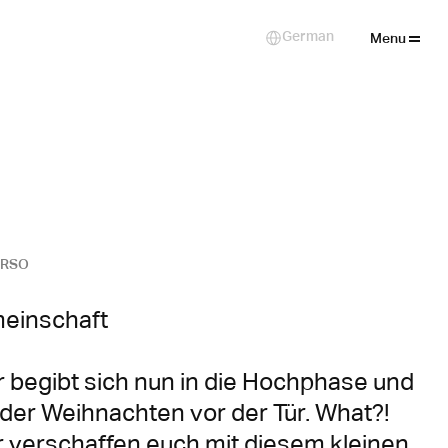
Close
German
Select Language
Menu
ERSO
einschaft

begibt sich nun in die Hochphase und 
der Weihnachten vor der Tür. What?! 
r verschaffen euch mit diesem kleinen 