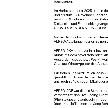
beantragen. 
Im Herbstsemester 2025 stehen de
und bis zum 16. November konnten 
nächsten Wochen auf unsere Kriteri
Diskussion und Entscheidung vorgel
UPDATES AUS DEN VERSO-DEPA
Neben den hochschulweiten Themen 
VERSO-Abteilungen der einzelnen D
VERSO-DKV haben zu ihrer letzten 
Runde mit dem bevorstehenden «In
Ausserdem gibt es jetzt 
Post-it! –
 e
Chat auf WhatsApp, der den Austausc
Wir freuen uns mittzuteilen, dass 
gewählt hat. Ausserdem wurden die 
uns auch auf die neuen Mitglieder
VERSO-DDE war dieses Semester sch
veranstaltet, das Live Coding Eve
(Plakate dieser Events sehr ihr oben
über aktuelle Themen ins Gespräc