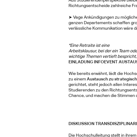
Aus Studierendenperspektive bleib
Richtungsentscheide zahlreiche Fr
➤ Vage Ankündigungen zu möglichen
ganzen Departements schaffen gros
verlässliche Kommunikation wäre d
*Eine Retraite ist eine
Arbeitsklausur, bei der ein Team od
wichtige Themen vertieft bespricht, 
EINLADUNG INFOEVENT AUSTAU
Wie bereits erwähnt, lädt die Hochs
zu einem 
Austausch zu strategis
gerichtet, steht jedoch allen Interes
Studierenden zu den Richtungsents
Chance, und machen die Stimmen d
DISKUSSION TRANSDISZIPLINARI
Die Hochschulleitung stellt in ihr