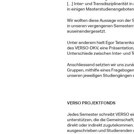
[…] Inter- und Transdisziplinarität
in einigen Masterstudienangeboten be
Wir wollten diese Aussage von der 
in unseren vergangenen Semesterrat
auseinandergesetzt.
Unter anderem hielt Egor Tatarenko,
des VERSO-DKV, eine Präsentation, i
Unterschiede zwischen Inter- und Tr
Anschliessend setzten wir uns zunä
Gruppen, mithilfe eines Fragebogens
unseren jeweiligen Studiengängen 
VERSO PROJEKTFONDS 
Jedes Semester schreibt VERSO eine
unterstützen, die die Gemeinschaft
direkt oder indirekt zugutekommen.
ausgeschrieben und Studierenden de