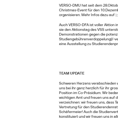
VERSO-DMU hat seit dem 28.Oktober 
Christmas-Event für den 10.Dezembe
organisieren. Mehr Infos dazu auf 
I
Auch VERSO-DFA ist voller Aktion 
sie den Aktionstag des VSS unterstü
Demonstrationen gegen die potenz
Studiengebührenverdoppelung(/-ver
eine Ausstellung zu Studierendenpro
TEAM UPDATE
Schweren Herzens verabschieden wi
uns bei ihr ganz herzlich für ihr g
Position im Co-Präsidium. Wir bedan
wichtigen Amt und freuen uns auf 
verzeichnen: wir freuen uns, dass T
Vertretung für den Studierendenrat
Schäfermeier! Auch die Studienvert
konstituiert und wir freuen uns in