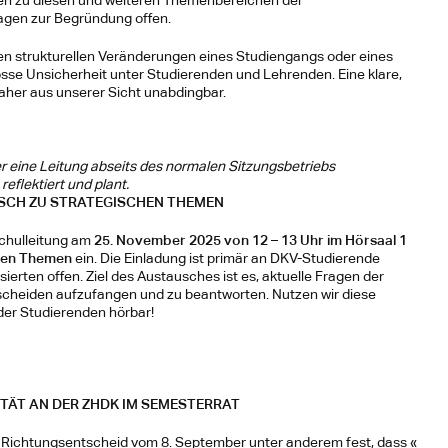
en zu diesen und weiteren Themenbereichen der 
agen zur Begründung offen.
 strukturellen Veränderungen eines Studiengangs oder eines 
se Unsicherheit unter Studierenden und Lehrenden. Eine klare, 
aher aus unserer Sicht unabdingbar.
er eine Leitung abseits des normalen Sitzungsbetriebs
reflektiert und plant.
SCH ZU STRATEGISCHEN THEMEN
chulleitung am 
25. November 2025
von 12 – 13 Uhr im Hörsaal 1
chen Themen
 ein. Die Einladung ist primär an DKV-Studierende 
sierten offen. Ziel des Austausches ist es, aktuelle Fragen der 
cheiden aufzufangen und zu beantworten. Nutzen wir diese 
er Studierenden hörbar!
TÄT AN DER ZHDK IM SEMESTERRAT
em Richtungsentscheid vom 8. September unter anderem fest, dass « 