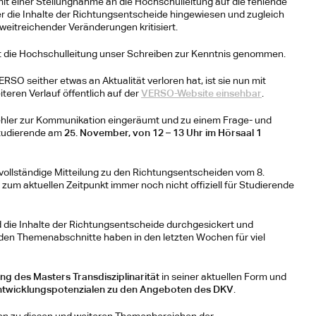
t einer Stellungnahme an die Hochschulleitung auf die fehlende 
 die Inhalte der Richtungsentscheide hingewiesen und zugleich 
eitreichender Veränderungen kritisiert.  
at die Hochschulleitung unser Schreiben zur Kenntnis genommen.
O seither etwas an Aktualität verloren hat, ist sie nun mit 
ren Verlauf öffentlich auf der 
VERSO-Website einsehbar
.
ehler zur Kommunikation eingeräumt und zu einem Frage- und 
tudierende am 
25. November, von 12 – 13 Uhr im Hörsaal 1
e vollständige Mitteilung zu den Richtungsentscheiden vom 8. 
 zum aktuellen Zeitpunkt immer noch nicht offiziell für Studierende 
 die Inhalte der Richtungsentscheide durchgesickert und 
den Themenabschnitte haben in den letzten Wochen für viel 
ung des Masters Transdisziplinarität
 in seiner aktuellen Form und 
Entwicklungspotenzialen zu den Angeboten des DKV
.