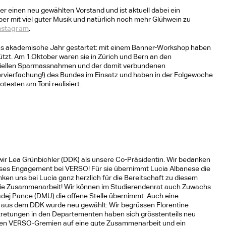
einen neu gewählten Vorstand und ist aktuell dabei ein 
r mit viel guter Musik und natürlich noch mehr Glühwein zu 
nstagram
.
ins akademische Jahr gestartet: mit einem Banner-Workshop haben 
tzt. Am 1.Oktober waren sie in Zürich und Bern an den 
iellen Sparmassnahmen und der damit verbundenen 
vierfachung!) des Bundes im Einsatz und haben in der Folgewoche 
testen am Toni realisiert.
r Lea Grünbichler (DDK) als unsere Co-Präsidentin. Wir bedanken 
rosses Engagement bei VERSO! Für sie übernimmt Lucia Albanese die 
ken uns bei Lucia ganz herzlich für die Bereitschaft zu diesem 
die Zusammenarbeit! Wir können im Studierendenrat auch Zuwachs 
adej Pance (DMU) die offene Stelle übernimmt. Auch eine 
 aus dem DDK wurde neu gewählt: Wir begrüssen Florentine 
retungen in den Departementen haben sich grösstenteils neu 
 allen VERSO-Gremien auf eine gute Zusammenarbeit und ein 