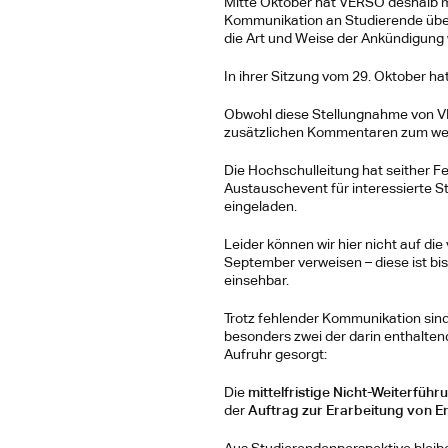
Mitte Oktober hat VERSO deshalb mi
Kommunikation an Studierende über
die Art und Weise der Ankündigung w
In ihrer Sitzung vom 29. Oktober h
Obwohl diese Stellungnahme von VERS
zusätzlichen Kommentaren zum weite
Die Hochschulleitung hat seither F
Austauschevent für interessierte S
eingeladen.
Leider können wir hier nicht auf di
September verweisen – diese ist bis
einsehbar.
Trotz fehlender Kommunikation sind
besonders zwei der darin enthalten
Aufruhr gesorgt:
Die 
mittelfristige Nicht-Weiterführ
der 
Auftrag zur Erarbeitung von 