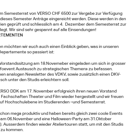
m Semesterrat von VERSO CHF 6500 zur Vergabe zur Verfügung 
dieses Semester Anträge eingereicht werden. Diese werden in den 
en geprüft und schliesslich am 4.  Dezember dem Semesterrat zur 
egt. Wir sind sehr gespannt auf alle Einsendungen!
RTEMENTEN
möchten wir euch auch einen Einblick geben, was in unseren 
epartemente so passiert ist:
Vorstandssitzung am 18.Novemeber eingeladen um sich in grosser 
foevent Austausch zu strategischen Themen» zu befassen. 
inen analogen Newsletter des VDKV, sowie zusätzlich einen DKV-
h unter den Studis erleichtern soll.
VERSO DDK am 17. November erfolgreich ihren neuen Vorstand 
Fachschaften Theater und Film wieder hergestellt und wir freuen 
 auf Hochschulebene im Studierenden –und Semesterrat.
on mega produktiv und haben bereits gleich zwei coole Events 
nt am 06.November und eine Halloween-Party am 31.Oktober 
). Ausserdem finden wieder Ateliertouren statt, um mit den Studis 
h zu kommen.