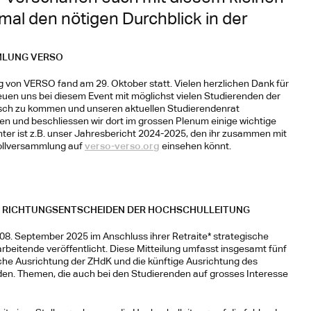
mal den nötigen Durchblick in der 
MLUNG VERSO
 von VERSO fand am 29. Oktober statt. Vielen herzlichen Dank für 
euen uns bei diesem Event mit möglichst vielen Studierenden der 
sch zu kommen und unseren aktuellen Studierendenrat 
en und beschliessen wir dort im grossen Plenum einige wichtige 
ter ist z.B. unser Jahresbericht 2024-2025, den ihr zusammen mit 
Vollversammlung auf 
verso-verso.org
 einsehen könnt.
 RICHTUNGSENTSCHEIDEN DER HOCHSCHULLEITUNG
08. September 2025 im Anschluss ihrer Retraite* strategische 
rbeitende veröffentlicht. Diese Mitteilung umfasst insgesamt fünf 
sche Ausrichtung der ZHdK und die künftige Ausrichtung des 
rden. Themen, die auch bei den Studierenden auf grosses Interesse 