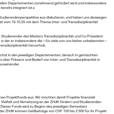
 in allen Departementen zunehmend gefördert wird und insbesondere 
reits integriert ist.»
Studierendenperspektive aus diskutieren, und haben uns deswegen 
 vom 16.10.25 mit dem Thema Inter- und Transdisziplinarität 
 Studierender des Masters Transdisziplinarität und Co-Präsident 
n der er insbesondere die – für viele von uns bisher unbekannten – 
ansdisziplinarität hervorhob.
chst in den jeweiligen Departementen, danach in gemischten 
 über Präsenz und Bedarf von Inter- und Transdisziplinarität in 
auseinander.
n Projektfonds aus. Wir möchten damit Projekte finanziell 
, Vielfalt und Vernetzung an der ZHdK fördern und Studierenden 
 Dieser Fonds wird zu Beginn des jeweiligen Semesters 
r ZHdK können Geldbeträge von CHF 100 bis 2‘300 für ihr Projekt 