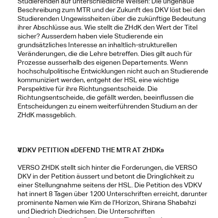
Studierenden auf unterschiedliche Weisen: Die ungenaue 
Beschreibung zum MTR und der Zukunft des DKV löst bei den 
Studierenden Ungewissheiten über die zukünftige Bedeutung 
ihrer Abschlüsse aus. Wie stellt die ZHdK den Wert der Titel 
sicher? Ausserdem haben viele Studierende ein 
grundsätzliches Interesse an inhaltlich-strukturellen 
Veränderungen, die die Lehre betreffen. Dies gilt auch für 
Prozesse ausserhalb des eigenen Departements. Wenn 
hochschulpolitische Entwicklungen nicht auch an Studierende 
kommuniziert werden, entgeht der HSL eine wichtige 
Perspektive für ihre Richtungsentscheide. Die
Richtungsentscheide, die gefällt werden, beeinflussen die 
Entscheidungen zu einem weiterführenden Studium an der 
ZHdK massgeblich.
VDKV PETITION «DEFEND THE MTR AT ZHDK»
VERSO ZHDK stellt sich hinter die Forderungen, die VERSO 
DKV in der Petition äussert und betont die Dringlichkeit zu 
einer Stellungnahme seitens der HSL. Die Petition des VDKV 
hat innert 8 Tagen über 1200 Unterschriften erreicht, darunter 
prominente Namen wie Kim de l‘Horizon, Shirana Shabahzi 
und Diedrich Diedrichsen. Die Unterschriften