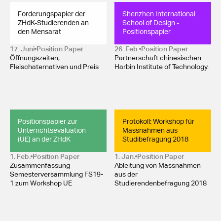
Forderungspapier der 
Shenzhen International 
ZHdK-Studierenden an 
School of Design - 
den Mensarat
Positionspapier
17. Juni
Position Paper 
26. Feb.
Position Paper 
Öffnungszeiten,
Partnerschaft chinesischen
Fleischaternativen und Preis
Harbin Institute of Technology.
Positionspapier zur 
Protokoll: Workshop für 
Unterrichtsevaluation 
Massnahmen aus 
(UE) an der ZHdK
Studibefragung 2018
1. Feb.
Position Paper 
1. Jan.
Position Paper 
Zusammenfassung
Ableitung von Massnahmen
Semesterversammlung FS19-
aus der
1 zum Workshop UE
Studierendenbefragung 2018