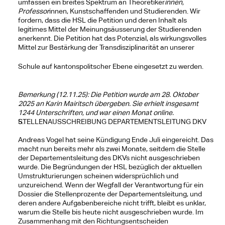
umfassen ein breites Spektrum an Theoretiker
innen, 
Professor
innen, Kunstschaffenden und Studierenden. Wir 
fordern, dass die HSL die Petition und deren Inhalt als 
legitimes Mittel der Meinungsäusserung der Studierenden 
anerkennt. Die Petition hat das Potenzial, als wirkungsvolles 
Mittel zur Bestärkung der Transdisziplinarität an unserer
Schule auf kantonspolitscher Ebene eingesetzt zu werden.
Bemerkung (12.11.25): Die Petition wurde am 28. Oktober 
2025 an Karin Mairitsch übergeben. Sie erhielt insgesamt 
1244 Unterschriften, und war einen Monat online.
STELLENAUSSCHREIBUNG DEPARTEMENTSLEITUNG DKV
Andreas Vogel hat seine Kündigung Ende Juli eingereicht. Das 
macht nun bereits mehr als zwei Monate, seitdem die Stelle 
der Departementsleitung des DKVs nicht ausgeschrieben 
wurde. Die Begründungen der HSL bezüglich der aktuellen 
Umstrukturierungen scheinen widersprüchlich und 
unzureichend. Wenn der Wegfall der Verantwortung für ein 
Dossier die Stellenprozente der Departementsleitung, und 
deren andere Aufgabenbereiche nicht trifft, bleibt es unklar, 
warum die Stelle bis heute nicht ausgeschrieben wurde. Im 
Zusammenhang mit den Richtungsentscheiden 