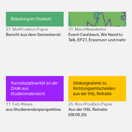
Belastung im Studium
Newsletter April 2026 
27. Mai
Position Paper 
31. März
Newsletter
Bericht aus dem Semesterrat
Event-Cashback, We Need to
Talk, EP27, Erasmus+ und mehr
Transdisziplinarität an der 
Stellungnahme zu 
ZHdK aus 
Richtungsentscheiden 
Studierendensicht
aus der HSL Retraite
11. Feb.
News
25. Nov.
Position Paper 
aus Studierendenperspektive.
Aus der HSL Retraite
(08.09.25)