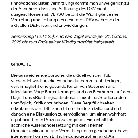
(Innovationscluster, Vermittlung) kommt man unweigerlich zu 
der Annahme, dass eine Auflösung des DKV nicht 
ausgeschlossen ist. VERSO betont die Wichtigkeit einer 
Vertretung und Leitung des gesamten DKV während den 
aktuellen Diskursen und Entwicklungen.
Bemerkung (12.11.25): Andreas Vogel wurde per 31. Oktober 
2025 bis zum Ende seiner Kündigungsfrist freigestellt.
SPRACHE
Die ausweichende Sprache, die aktuell von der HSL 
verwendet wird, um die Entscheidungen zu rechtfertigen, 
verunmöglicht eine gesunde Kultur von Gespräch und 
Mitwirkung. Vage Formulierungen und das Festharren auf dem 
Begriff des «Richtungsentscheids», macht es Studierenden 
unmöglich, Kritik anzubringen. Diese Begrifflichkeiten 
erlauben es der HSL, zuerst Entscheide zu fällen und erst 
danach eine Diskussion zu ermöglichen, um einen wahrhaft 
ergebnisoffenen Prozess zu umgehen. Eine inhaltlich-
sachliche Auseinandersetzung mit den Themen 
(Trans)disziplinarität und Vermittlung muss geschehen, bevor 
irgendeine Form von Entscheidung getroffen wird. Als