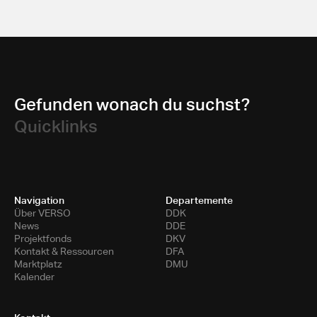
Gefunden wonach du suchst?
Quicklinks
Navigation
Departemente
Über VERSO
DDK
News
DDE
Projektfonds
DKV
Kontakt & Ressourcen
DFA
Marktplatz
DMU
Kalender