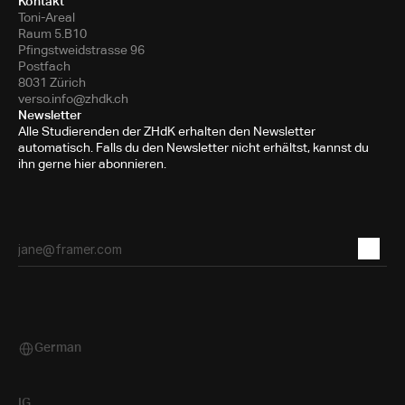
Kontakt
Toni-Areal
Raum 5.B10
Pfingstweidstrasse 96
Postfach
8031 Zürich
verso.info@zhdk.ch
Newsletter
Alle Studierenden der ZHdK erhalten den Newsletter
automatisch. Falls du den Newsletter nicht erhältst, kannst du
ihn gerne hier abonnieren.
German
Select Language
IG